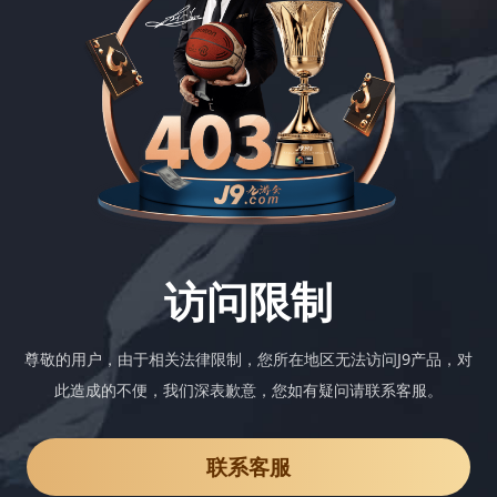
访问限制
尊敬的用户，由于相关法律限制，您所在地区无法访问J9产品，对
此造成的不便，我们深表歉意，您如有疑问请联系客服。
联系客服