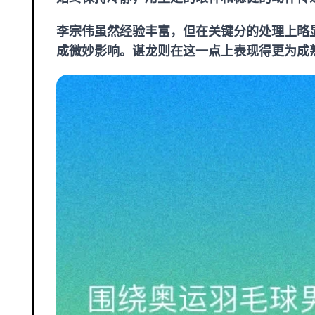
李宗伟虽然经验丰富，但在关键分的处理上略
成微妙影响。谌龙则在这一点上表现得更为成