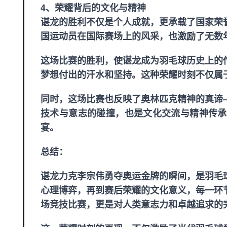
4、荣耀背后的文化与精神
谌龙的胜利不仅是个人成就，更承载了国家荣
国运动员在国际赛场上的风采，也激励了无数
这场比赛的胜利，使谌龙成为羽毛球历史上的
梦想付出的汗水和坚持。这种荣耀时刻不仅属
同时，这场比赛也反映了奥林匹克精神的真谛
技术与意志的碰撞，也是文化交流与精神传承
宴。
总结：
谌龙力克李宗伟勇夺奥运金牌的瞬间，是羽毛
心理博弈，再到赛后荣耀的文化意义，每一环
场竞技比赛，更是对人类意志力和卓越追求的