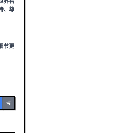
世界看
持、尊
细节更