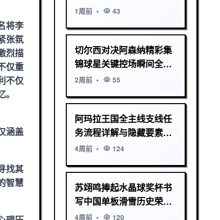
1周前
•
43
名将李
紧张氛
切尔西对决阿森纳精彩集
激烈描
锦球星关键控场瞬间全解
不仅重
析
利不仅
2周前
•
55
忆。
阿玛拉王国全主线支线任
仅涵盖
务流程详解与隐藏要素指
南完整通关策略大全
4周前
•
124
寻找其
的智慧
苏翊鸣捧起水晶球奖杯书
写中国单板滑雪历史荣耀
闪耀世界新篇传奇
4周前
•
120