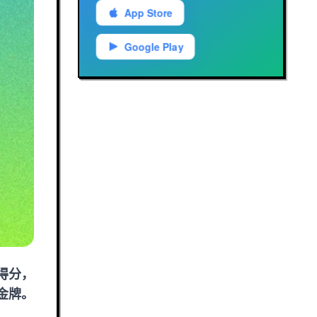
App Store
Google Play
得分，
金牌。