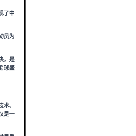
现了中
动员为
决，是
毛球盛
技术、
仅是一