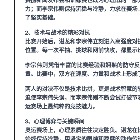
赛前新闻发布会和训练赛也成为心理战的一部
力；而李宗伟则保持沉稳与冷静，力求在赛场
了坚实基础。
2、技术与战术的精彩对抗
比赛开始后，谌龙和李宗伟立刻进入高强度对
位置。每一次平抽、挑球和网前快攻，都显示
李宗伟则凭借丰富的比赛经验和娴熟的防守反
置。比赛中，双方在速度、力量和战术上形成
两人的对决不仅是技术比拼，更是战术智慧的
迫使李宗伟失误，而李宗伟则不断尝试打破节
运赛场上最纯粹的竞技魅力。
3、心理博弈与关键瞬间
奥运赛场上，心理素质往往决定胜负。谌龙在
始终保持冷静，用坚定的眼神和稳健的动作传