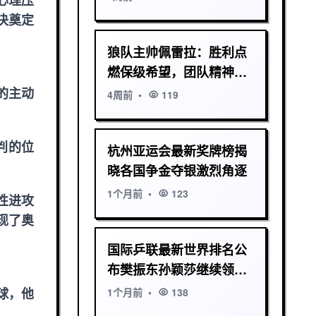
心理压
决奠定
狼队主帅佩雷拉：胜利点
燃保级希望，团队精神铸
就关键三分
的主动
4周前
•
119
判的位
杭州亚运会最新奖牌榜揭
晓各国争金夺银激烈角逐
1个月前
•
123
性进攻
现了奥
国际乒联最新世界排名公
布樊振东孙颖莎继续领跑
国乒双星闪耀乒坛
球，他
1个月前
•
138