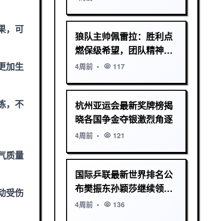
果，可
狼队主帅佩雷拉：胜利点
燃保级希望，团队精神铸
就关键三分
更加生
4周前
•
117
练，不
杭州亚运会最新奖牌榜揭
晓各国争金夺银激烈角逐
4周前
•
121
气质量
国际乒联最新世界排名公
布樊振东孙颖莎继续领跑
动受伤
国乒双星闪耀乒坛
4周前
•
136