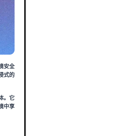
境安全
浸式的
体。它
境中享