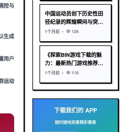
调控与
中国运动员创下历史性田
径纪录的辉煌瞬间与突破
性成就分析
1个月前
•
126
以生成
《探索BIN游戏下载的魅
醒用户
力：最新热门游戏推荐与
下载指南》
1个月前
•
116
群运动
下载我们的 APP
随时随地观看精彩赛事