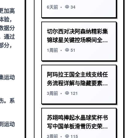
6天前
•
34
更加高
体验，
数据分
切尔西对决阿森纳精彩集
。通过
锦球星关键控场瞬间全解
部分，
析
1周前
•
51
阿玛拉王国全主线支线任
集运动
务流程详解与隐藏要素指
南完整通关策略大全
3周前
•
121
伤。系
苏翊鸣捧起水晶球奖杯书
到运动
写中国单板滑雪历史荣耀
闪耀世界新篇传奇
3周前
•
115